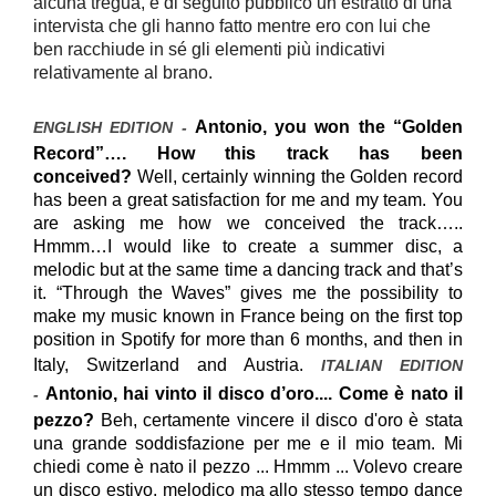
alcuna tregua, e di seguito pubblico un’estratto di una
intervista che gli hanno fatto mentre ero con lui che
ben racchiude in sé gli elementi più indicativi
relativamente al brano.
Antonio, you won the “Golden
ENGLISH EDITION -
Record”…. How this track has been
conceived?
Well, certainly winning the Golden record
has been a great satisfaction for me and my team. You
are asking me how we conceived the track…..
Hmmm…I would like to create a summer disc, a
melodic but at the same time a dancing track and that’s
it. “Through the Waves” gives me the possibility to
make my music known in France being on the first top
position in Spotify for more than 6 months, and then in
Italy, Switzerland and Austria.
ITALIAN EDITION
Antonio, hai vinto il disco d’oro.... Come è nato il
-
pezzo
?
Beh, certamente vincere il disco d'oro è stata
una grande soddisfazione per me e il mio team. Mi
chiedi come è nato il pezzo ... Hmmm ... Volevo creare
un disco estivo
, melodic
o ma allo stesso tempo dance