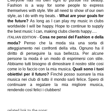
Everyone has his own right to pursue his beauty.
Fashion is a way for some people to express
themselves with style. We all need to show of our own
style, as I do with my beats. -
What are your goals for
the future?
As long as I can play my music
in clubs
worldwide I will be happy. Hope to continue to supply
the best music I can, making clubs clients happy….
Cosa ne pensi del Fashion e della
ITALIAN EDITION -
moda
?
Penso che la moda sia una sorta di
atteggiamento nei confronti della vita. Ognuno ha il
diritto di perseguire la sua bellezza. Per alcune
persone l
a moda
è un modo di esprimersi con stile.
Abbiamo tutti bisogno di dimostrare il nostro stile cosi
come io lo faccio con la mia musica.
Quali sono i tuoi
obiettivi per il futuro?
Finché posso suonare la mia
musica nei club di tutto il mondo sarò felice. Spero di
continuare a regalare la mia migliore musica,
rendendo così felici i
club
bers!
related link to the song: