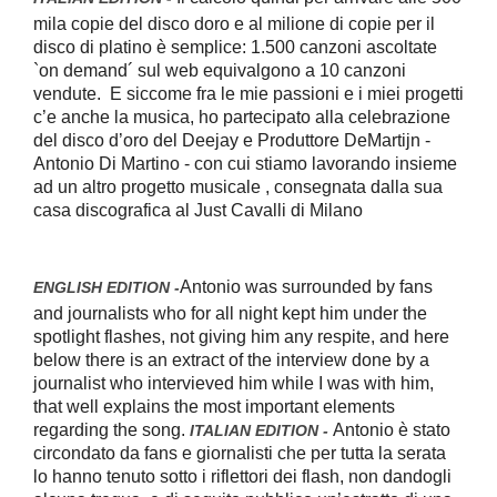
mila copie del disco doro e al milione di copie per il
disco di platino è semplice: 1.500 canzoni ascoltate
`on demand´ sul web equivalgono a 10 canzoni
vendute.
E siccome fra le mie passioni e i miei progetti
c’e anche la musica, ho partecipato alla celebrazione
del disco d’oro del Deejay e Produttore DeMartijn -
Antonio Di Martino - con cui stiamo lavorando insieme
ad un altro progetto musicale , consegnata dalla sua
casa discografica al Just Cavalli di Milano
Antonio was surrounded by fans
ENGLISH EDITION -
and journalists who for all night kept him under the
spotlight flashes, not giving him any respite, and here
below there is an extract of the interview done by a
journalist who intervieved him while I was with him,
that well explains the most important elements
regarding the song.
Antonio è stato
ITALIAN EDITION -
circondato da fans e giornalisti che per tutta la serata
lo hanno tenuto sotto i riflettori dei flash, non dandogli