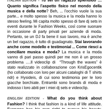
Tu sei un ragazzo splendido ....
ITALIAN EDITION -
Quanto significa l’aspetto fisico nel mondo della
musica e della notte
?
Beh, ... l'occhio vuole la sua
parte... e molto spesso la musica e la moda hanno lo
stesso feeling.
Mi capita molto spesso di fare dj sets in
eventi durante le Fashion Weeks, così come suonare
in occasione di party privati per aziende di moda.
Pertanto, se un DJ fa bene il suo lavoro, ma è anche
un bel ragazzo, è tutto di guadagnato.
Stai lavorando
anche come modello e testimonial ... Come riesci a
conciliare musica e moda?
La musica e la moda
vanno di pari passo quindi per me non è un grosso
problema ….Il videoclip di “Through the waves
"
è
stato realizzato in collaborazione con KrisEgocentik
(ho collaborato con loro per alcuni cataloghi di T shirts
ndr) e Hysideis, di cui sono testimonia per le loro
giacche borchiate. Entrambi sono brands di moda e
indosso i loro abiti per i miei dj sets e videoclip.
What do you think about
ENGLISH EDITION -
Fashion?
I think that fashion is a kind of life attitude.