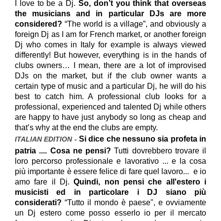
I love to be a Dj.
So, don’t you think that overseas
the musicians and in particular DJs are more
considered?
“The world is a village”, and obviously a
foreign Dj as I am for French market, or another foreign
Dj who comes in Italy for example is always viewed
differently! But however, everything is in the hands of
clubs owners… I mean, there are a lot of improvised
DJs on the market, but if the club owner wants a
certain type of music and a particular Dj, he will do his
best to catch him. A professional club looks for a
professional, experienced and talented Dj while others
are happy to have just anybody so long as cheap and
that’s why at the end the clubs are empty.
Si dice che nessuno sia profeta in
ITALIAN EDITION -
patria .... Cosa ne pensi
?
Tutti dovrebbero trovare il
loro percorso professionale e lavorativo ... e la cosa
più importante è essere felice di fare quel lavoro...
e io
amo fare il Dj.
Quindi, non pensi che all'estero i
musicisti ed in particolare i DJ siano più
considerati?
“Tutto il mondo è paese", e ovviamente
un Dj estero come posso esserlo io per il mercato