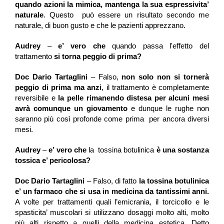
quando azioni la mimica, mantenga la sua espressivita’
naturale
.
Questo può essere un risultato secondo me
naturale, di buon gusto e che le pazienti apprezzano.
Audrey
 – 
e’ vero che 
quando passa l'effetto del 
trattamento 
si torna peggio di prima?
Doc Dario Tartaglini
 – Falso, 
non solo non si tornerà 
peggio di prima ma anzi
, il trattamento è completamente 
reversibile e 
la pelle rimanendo distesa per alcuni mesi 
avrà comunque un giovamento
 e dunque le rughe non 
saranno più così profonde come prima  per ancora diversi 
mesi.
Audrey
–
e’ vero che
la tossina botulinica
è una sostanza
tossica e’ pericolosa?
Doc Dario Tartaglini
 – Falso, di fatto 
la tossina botulinica 
e’ un farmaco
che si usa 
in medicina da tantissimi anni.
A volte per trattamenti quali l’emicrania, il torcicollo e le 
spasticita’ muscolari si utilizzano dosaggi molto alti, molto 
più alti rispetto a quelli della medicina estetica.
Detto 