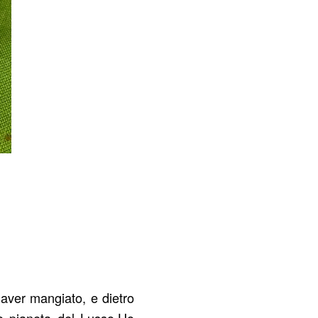
 aver mangiato, e dietro
to pianeta del Lusso.Ho