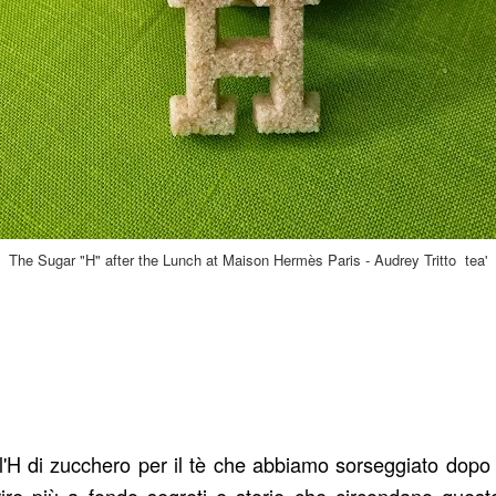
The Sugar "H" after the Lunch at Maison Hermès Paris - Audrey Tritto tea'
 l'H di zucchero per il tè che abbiamo sorseggiato dopo
ire più a fondo segreti e storie che circondano ques