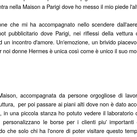
tra nella Maison a Parigi dove ho messo il mio piede l'al
ne che mi ha accompagnato nello scendere dall'aereo 
 pubblicitario dove Parigi, nei riflessi della vettu
 un incontro d'amore. Un'emozione, un brivido piacevole,
r noi donne Hermes è unica così come è unico il suo m
Maison, accompagnata da persone orgogliose di lavor
truttura, per poi passare ai piani alti dove non è dato a
e, in una piccola stanza ho potuto vedere il laboratorio d
, personalizzano le borse per i clienti piu' important
do che solo chi ha l'onore di poter visitare questo tempi