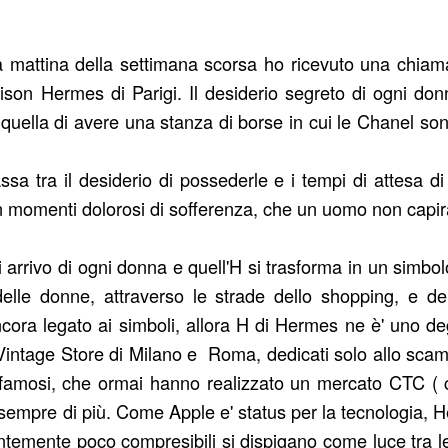
mattina della settimana scorsa ho ricevuto una chiama
ison Hermes di Parigi. Il desiderio segreto di ogni don
' quella di avere una stanza di borse in cui le Chanel s
sa tra il desiderio di possederle e i tempi di attesa d
 in momenti dolorosi di sofferenza, che un uomo non capir
 arrivo di ogni donna e quell'H si trasforma in un simbo
 delle donne, attraverso le strade dello shopping, e dell
cora legato ai simboli, allora H di Hermes ne è' uno degl
 Vintage Store di Milano e Roma, dedicati solo allo scam
d famosi, che ormai hanno realizzato un mercato CTC 
sempre di più. Come Apple e' status per la tecnologia, He
ntemente poco compresibili si dispigano come luce tra le