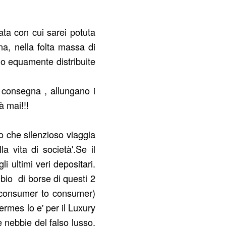
ta con cui sarei potuta
na, nella folta massa di
ono equamente distribuite
i consegna , allungano i
à mai!!!
lo che silenzioso viaggia
a vita di società'.Se il
i ultimi veri depositari.
bio di borse di questi 2
( consumer to consumer)
rmes lo e' per il Luxury
 nebbie del falso lusso,