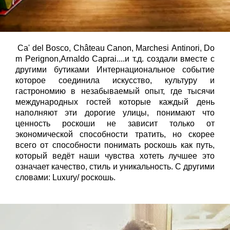
Ca
'
del
Bosco
,
Ch
â
teau
Canon
,
Marchesi
Antinori
,
Do
m
Perignon
,
Arnaldo
Caprai
....и т.д. создали вместе с
другими
бутиками
Интернациональное событие
которое соединила искусство, культуру и
гастрономию в незабываемый опыт, где тысячи
международных гостей которые каждый день
наполняют эти дорогие улицы, понимают что
ценность роскоши не зависит только от
экономической способности тратить, но скорее
всего от способности понимать роскошь как путь,
который ведёт наши чувства хотеть лучшее это
означает качество, стиль и уникальность.
С другими
словами:
Luxury
/ роскошь.