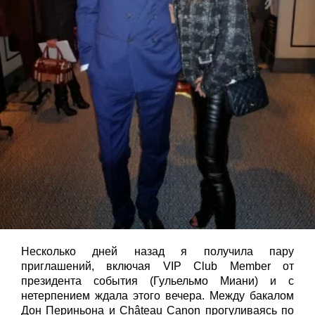
Несколько дней назад я получила пару
приглашений, включая
VIP
Club
Member
от
президента события (
Гульельмо
M
иани
) и с
нетерпением ждала этого вечера. Между бакалом
Дон
Периньона
и
Ch
â
teau
Canon
прогуливаясь по