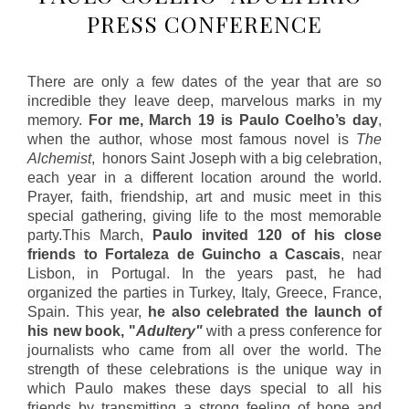
PRESS CONFERENCE
There are only a few dates of the year that are so
incredible they leave deep, marvelous marks in my
memory.
For me, March 19 is Paulo Coelho’s day
,
when the author, whose most famous novel is
The
Alchemist
, honors Saint Joseph with a big celebration,
each year in a different location around the world.
Prayer, faith, friendship, art and music meet in this
special gathering, giving life to the most memorable
party.
This March,
Paulo invited 120 of his close
friends to Fortaleza de Guincho a Cascais
, near
Lisbon, in Portugal. In the years past, he had
organized the parties in Turkey, Italy, Greece, France,
Spain. This year,
he also celebrated the launch of
his new book, "
Adultery"
with a press conference for
journalists who came from all over the world. The
strength of these celebrations is the unique way in
which Paulo makes these days special to all his
friends by transmitting a strong feeling of hope and