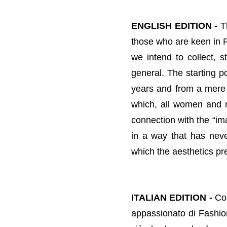
ENGLISH EDITION -
T
those who are keen in 
we intend to collect, s
general.
The starting p
years and from a mere n
which, all women and n
connection with the “ima
in a way that has neve
which the aesthetics pr
ITALIAN EDITION -
Con
appassionato di Fashion