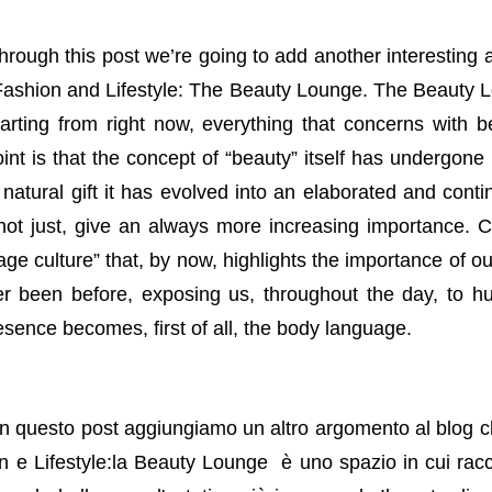
hrough this post we’re going to add another interesting a
Fashion and Lifestyle: The Beauty Lounge.
The Beauty L
tarting from right now, everything that concerns with 
oint is that the concept of “beauty” itself has undergo
atural gift it has evolved into an elaborated and cont
ot just, give an always more increasing importance. Cle
ge culture” that, by now, highlights the importance of o
r been before, exposing us, throughout the day, to h
esence becomes, first of all, the body language.
 questo post aggiungiamo un altro argomento al blog ch
 e Lifestyle:la B
eauty Lounge è uno spazio in cui racc