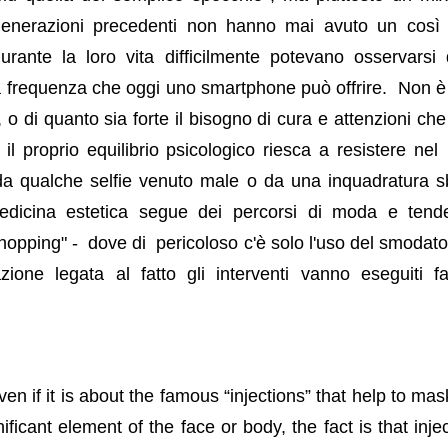
enerazioni precedenti non hanno mai avuto un così s
rante la loro vita difficilmente potevano osservarsi 
sa frequenza che oggi uno smartphone può offrire.
Non è
e,
o di quanto sia forte il bisogno di cura e attenzioni c
il
proprio equilibrio psicologico riesca a resistere nel
a qualche selfie venuto male o da una inquadratura sb
dicina estetica segue dei percorsi di moda e tend
Shopping" -
dove
di pericoloso c'è solo l'uso del smodato
azione legata al fatto gli interventi vanno eseguiti 
ven if it is about the famous “injections” that help to m
ficant element of the face or body, the fact is that inj