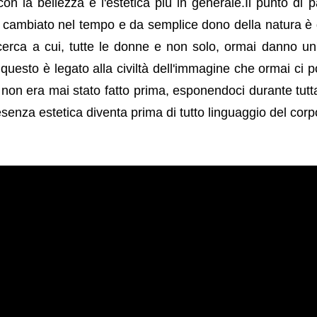
on la bellezza e l'estetica più in generale.
Il punto di 
è cambiato nel tempo e da semplice dono della natura è
icerca a cui, tutte le donne e non solo, ormai danno u
uesto è legato alla civiltà dell'immagine che ormai ci p
non era mai stato fatto prima, esponendoci durante tutta
resenza estetica diventa prima di tutto linguaggio del corp