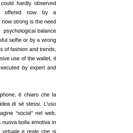
 could hardly observed
ty offered now by a
r how strong is the need
er psychological balance
ful selfie or by a wrong
s of fashion and trends,
ve use of the wallet, it
executed by expert and
phone, è chiaro che la
 idea di sè stessi.
L'uso
magine "social" nel web,
a nuova bolla emotiva in
virtuale e reale che si