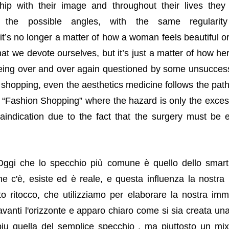
ship with their image and throughout their lives they
l the possible angles, with the same regulari
t’s no longer a matter of how a woman feels beautiful o
that we devote ourselves, but it’s just a matter of how h
 being over and over again questioned by some unsuccess
 shopping, even the aesthetics medicine follows the path
 “Fashion Shopping” where the hazard is only the excessi
aindication due to the fact that the surgery must be 
Oggi che lo specchio più comune è quello dello smart
ne c'è, esiste ed è reale, e questa influenza la nostra
oto ritocco, che utilizziamo per elaborare la nostra im
avanti l'orizzonte e apparo chiaro come si sia creata un
piu quella del semplice specchio , ma piuttosto un mix 