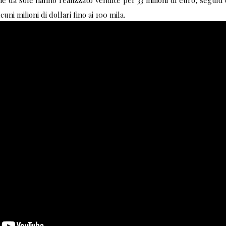
da sole hanno realizzato vendite per 33 milioni di euro, seguiti d
uni milioni di dollari fino ai 100 mila.