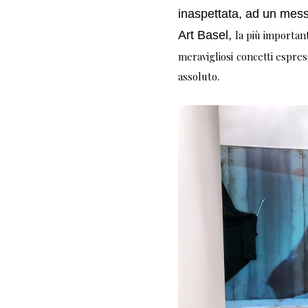
inaspettata, ad un mess
Art Basel,
la più important
meravigliosi concetti espre
assoluto.