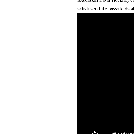
BAselitzm David Hockney che 
artisti vendute passate da alc