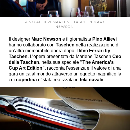
PINO ALLIEVI MARLENE TASCHEN MARC
NEWSON
Il designer
Marc Newson
e il giornalista
Pino Allievi
hanno collaborato con
Taschen
nella realizzazione di
un’altra memorabile opera dopo il libro
Ferrari by
Taschen
. L’opera presentata da Marlene Taschen
Ceo
della Taschen
, nella sua speciale
”The America's
Cup Art Edition"
, racconta l’essenza e il valore di una
gara unica al mondo attraverso un oggetto magnifico la
cui
copertina
e’ stata realizzata in
tela navale
.