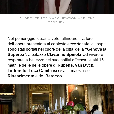
AUDREY TRITTO MARC NEWSON MARLENE
TASCHEN
Nel pomeriggio, quasi a voler allineare il valore
dell’opera presentata al contesto eccezionale, gli ospiti
sono stati portati nel cuore della citta’ della
“Genova la
Superba”
, a palazzo
Clavarino Spinola
ad vivere e
respirare la bellezza nei suoi soffitti affrescati e alti 15
metri, e delle nelle opere di
Rubens
,
Van Dyck
,
Tintoretto
,
Luca Cambiaso
e altri maestri del
Rinascimento
e del
Barocco
.