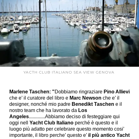
YACTH CLUB ITALIANO SEA VIEW GENOVA
Marlene Taschen: "
Dobbiamo ringraziare
Pino Allievi
che e’ il curatore del libro e
Marc Newson
che e’ il
designer, nonché mio padre
Benedikt Taschen
e il
nostro team che ha lavorato da
Los
Angeles
.............Abbiamo deciso di festeggiare qui
oggi nell
Yacht Club Italiano
perché è questo e il
luogo più adatto per celebrare questo momento cosi’
importante, il libro perche’ questo e’
il più antico Yacht