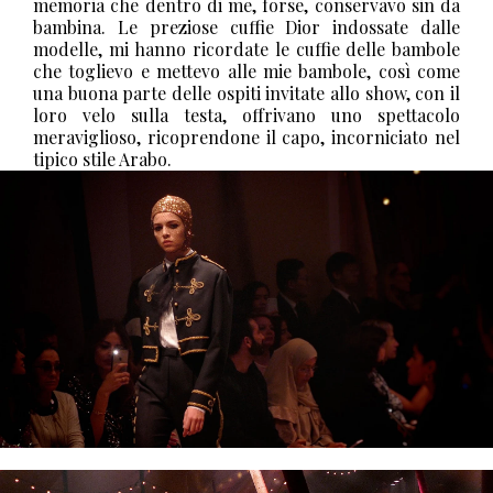
memoria che dentro di me, forse, conservavo sin da
bambina. Le preziose cuffie Dior indossate dalle
modelle, mi hanno ricordate le cuffie delle bambole
che toglievo e mettevo alle mie bambole, così come
una buona parte delle ospiti invitate allo show, con il
loro velo sulla testa, offrivano uno spettacolo
meraviglioso, ricoprendone il capo, incorniciato nel
tipico stile Arabo.