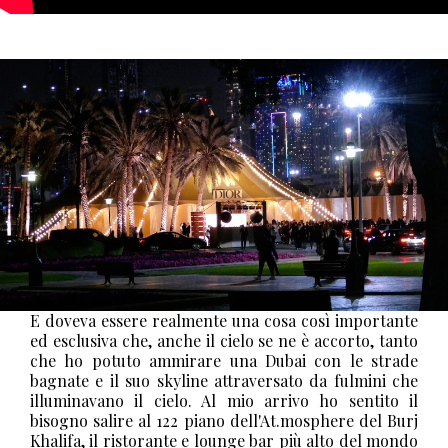
E doveva essere realmente una cosa così importante
ed esclusiva che, anche il cielo se ne è accorto, tanto
che ho potuto ammirare una Dubai con le strade
bagnate e il suo skyline attraversato da fulmini che
illuminavano il cielo. Al mio arrivo ho sentito il
bisogno salire al 122 piano dell'At.mosphere del Burj
Khalifa, il ristorante e lounge bar più alto del mondo