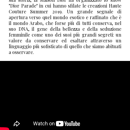
"Dior Parade" in cui hanno sfilate le creazioni Haute
Couture Summer 2019. Un grande segnale di
apertura verso quel mondo esotico e raffinato che è
il mondo Arabo, che forse più di tutti conserva, nel
suo DNA, il gene della bellezza e della seduzione
femminile come uno dei suoi più grandi segreti: un
valore da conservare ed esaltare attraverso un
linguaggio più sofisticato di quello che siamo abituati
a osservare.