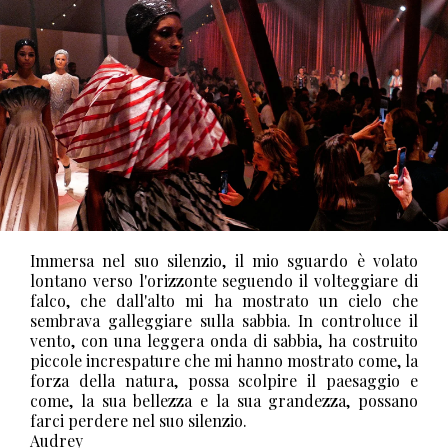
Immersa nel suo silenzio, il mio sguardo è volato
lontano verso l'orizzonte seguendo il volteggiare di
falco, che dall'alto mi ha mostrato un cielo che
sembrava galleggiare sulla sabbia. In controluce il
vento, con una leggera onda di sabbia, ha costruito
piccole increspature che mi hanno mostrato come, la
forza della natura, possa scolpire il paesaggio e
come, la sua bellezza e la sua grandezza, possano
farci perdere nel suo silenzio.
Audrey