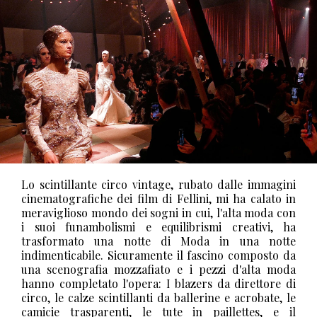
Lo scintillante circo vintage, rubato dalle immagini
cinematografiche dei film di Fellini, mi ha calato in
meraviglioso mondo dei sogni in cui, l'alta moda con
i suoi funambolismi e equilibrismi creativi, ha
trasformato una notte di Moda in una notte
indimenticabile. Sicuramente il fascino composto da
una scenografia mozzafiato e i pezzi d'alta moda
hanno completato l'opera: I blazers da direttore di
circo, le calze scintillanti da ballerine e acrobate, le
camicie trasparenti, le tute in paillettes, e il