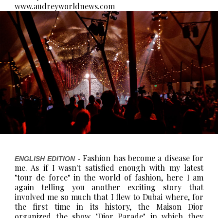
www.audreyworldnews.com
Fashion has become a disease for
ENGLISH EDITION -
me. As if I wasn't satisfied enough with my latest
"tour de force" in the world of fashion, here I am
again telling you another exciting story that
involved me so much that I flew to Dubai where, for
the first time in its history, the Maison Dior
organized the show "Dior Parade" in which they